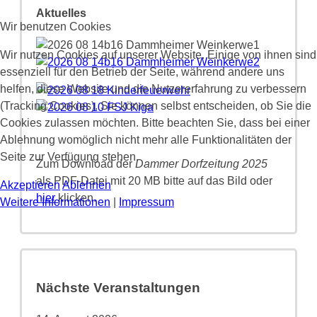
Aktuelles
Wir benutzen Cookies
Wir nutzen Cookies auf unserer Website. Einige von ihnen sind
essenziell für den Betrieb der Seite, während andere uns
helfen, diese Website und die Nutzererfahrung zu verbessern
(Tracking Cookies). Sie können selbst entscheiden, ob Sie die
Cookies zulassen möchten. Bitte beachten Sie, dass bei einer
Ablehnung womöglich nicht mehr alle Funktionalitäten der
Seite zur Verfügung stehen.
Zum Download der
Dammer Dorfzeitung 2025
als PDF-Datei mit 20 MB bitte auf das Bild oder
Akzeptieren
Ablehnen
hier
klicken.
Weitere Informationen
|
Impressum
Nächste Veranstaltungen