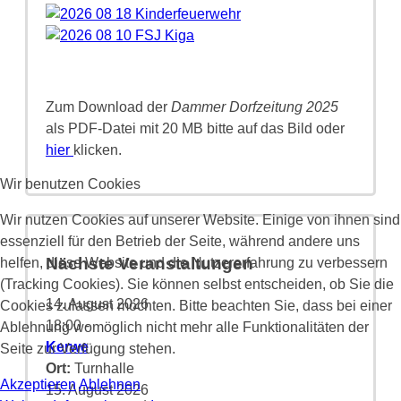
Zum Download der
Dammer Dorfzeitung 2025
als PDF-Datei mit 20 MB bitte auf das Bild oder
hier
klicken.
Wir benutzen Cookies
Wir nutzen Cookies auf unserer Website. Einige von ihnen sind
essenziell für den Betrieb der Seite, während andere uns
Nächste Veranstaltungen
helfen, diese Website und die Nutzererfahrung zu verbessern
(Tracking Cookies). Sie können selbst entscheiden, ob Sie die
14. August 2026
Cookies zulassen möchten. Bitte beachten Sie, dass bei einer
18:00
-
Ablehnung womöglich nicht mehr alle Funktionalitäten der
Kerwe
Seite zur Verfügung stehen.
Ort:
Turnhalle
Akzeptieren
Ablehnen
15. August 2026