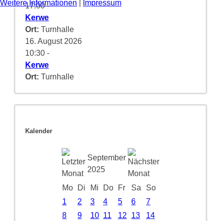
Weitere Informationen
|
Impressum
17:00
-
Kerwe
Ort:
Turnhalle
16. August 2026
10:30
-
Kerwe
Ort:
Turnhalle
Kalender
September
2025
Mo
Di
Mi
Do
Fr
Sa
So
1
2
3
4
5
6
7
8
9
10
11
12
13
14