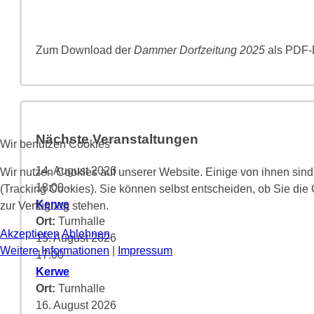
Zum Download der
Dammer Dorfzeitung 2025
als PDF-D
Nächste Veranstaltungen
Wir benutzen Cookies
14. August 2026
Wir nutzen Cookies auf unserer Website. Einige von ihnen sind
18:00
-
(Tracking Cookies). Sie können selbst entscheiden, ob Sie die
Kerwe
zur Verfügung stehen.
Ort:
Turnhalle
Akzeptieren
Ablehnen
15. August 2026
Weitere Informationen
|
Impressum
17:00
-
Kerwe
Ort:
Turnhalle
16. August 2026