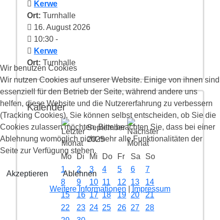
Kerwe
Ort:
Turnhalle
16. August 2026
10:30
-
Kerwe
Ort:
Turnhalle
Wir benutzen Cookies
Wir nutzen Cookies auf unserer Website. Einige von ihnen sind
essenziell für den Betrieb der Seite, während andere uns
helfen, diese Website und die Nutzererfahrung zu verbessern
Kalender
(Tracking Cookies). Sie können selbst entscheiden, ob Sie die
Cookies zulassen möchten. Bitte beachten Sie, dass bei einer
September
Ablehnung womöglich nicht mehr alle Funktionalitäten der
2025
Seite zur Verfügung stehen.
Mo
Di
Mi
Do
Fr
Sa
So
1
2
3
4
5
6
7
Akzeptieren
Ablehnen
8
9
10
11
12
13
14
Weitere Informationen
|
Impressum
15
16
17
18
19
20
21
22
23
24
25
26
27
28