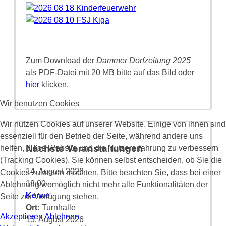
Zum Download der
Dammer Dorfzeitung 2025
als PDF-Datei mit 20 MB bitte auf das Bild oder
hier
klicken.
Wir benutzen Cookies
Wir nutzen Cookies auf unserer Website. Einige von ihnen sind
essenziell für den Betrieb der Seite, während andere uns
Nächste Veranstaltungen
helfen, diese Website und die Nutzererfahrung zu verbessern
(Tracking Cookies). Sie können selbst entscheiden, ob Sie die
14. August 2026
Cookies zulassen möchten. Bitte beachten Sie, dass bei einer
18:00
-
Ablehnung womöglich nicht mehr alle Funktionalitäten der
Kerwe
Seite zur Verfügung stehen.
Ort:
Turnhalle
Akzeptieren
Ablehnen
15. August 2026