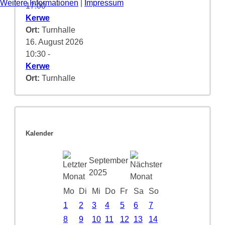
Weitere Informationen
|
Impressum
17:00
-
Kerwe
Ort:
Turnhalle
16. August 2026
10:30
-
Kerwe
Ort:
Turnhalle
Kalender
September
2025
Mo
Di
Mi
Do
Fr
Sa
So
1
2
3
4
5
6
7
8
9
10
11
12
13
14