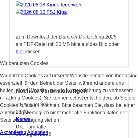
Zum Download der
Dammer Dorfzeitung 2025
als PDF-Datei mit 20 MB bitte auf das Bild oder
hier
klicken.
Wir benutzen Cookies
Wir nutzen Cookies auf unserer Website. Einige von ihnen sind
essenziell für den Betrieb der Seite, während andere uns
Nächste Veranstaltungen
helfen, diese Website und die Nutzererfahrung zu verbessern
(Tracking Cookies). Sie können selbst entscheiden, ob Sie die
14. August 2026
Cookies zulassen möchten. Bitte beachten Sie, dass bei einer
18:00
-
Ablehnung womöglich nicht mehr alle Funktionalitäten der
Kerwe
Seite zur Verfügung stehen.
Ort:
Turnhalle
Akzeptieren
Ablehnen
15. August 2026