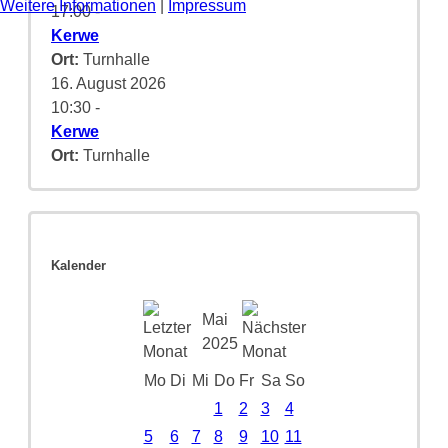
Weitere Informationen
|
Impressum
17:00
-
Kerwe
Ort:
Turnhalle
16. August 2026
10:30
-
Kerwe
Ort:
Turnhalle
Kalender
Mai
2025
Mo
Di
Mi
Do
Fr
Sa
So
1
2
3
4
5
6
7
8
9
10
11