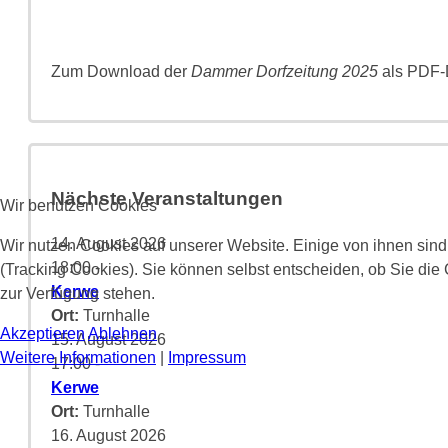
Zum Download der
Dammer Dorfzeitung 2025
als PDF-D
Nächste Veranstaltungen
Wir benutzen Cookies
14. August 2026
Wir nutzen Cookies auf unserer Website. Einige von ihnen sind
18:00
-
(Tracking Cookies). Sie können selbst entscheiden, ob Sie die
Kerwe
zur Verfügung stehen.
Ort:
Turnhalle
Akzeptieren
Ablehnen
15. August 2026
Weitere Informationen
|
Impressum
17:00
-
Kerwe
Ort:
Turnhalle
16. August 2026