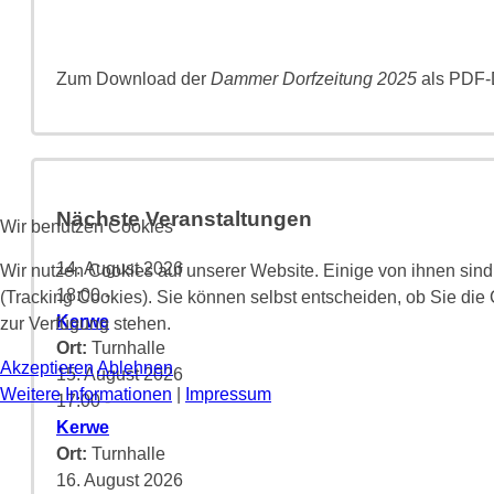
Zum Download der
Dammer Dorfzeitung 2025
als PDF-D
Nächste Veranstaltungen
Wir benutzen Cookies
14. August 2026
Wir nutzen Cookies auf unserer Website. Einige von ihnen sind
18:00
-
(Tracking Cookies). Sie können selbst entscheiden, ob Sie die
Kerwe
zur Verfügung stehen.
Ort:
Turnhalle
Akzeptieren
Ablehnen
15. August 2026
Weitere Informationen
|
Impressum
17:00
-
Kerwe
Ort:
Turnhalle
16. August 2026