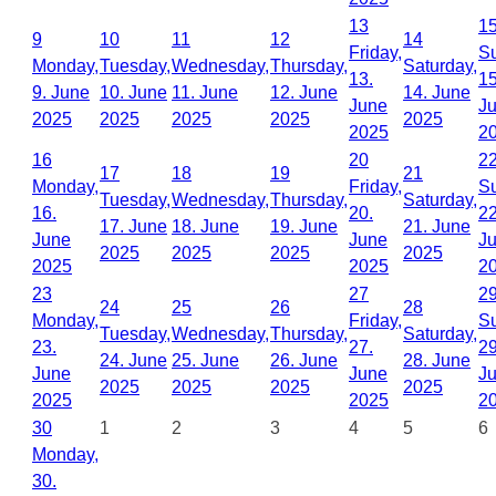
13
1
9
10
11
12
14
Friday,
S
Monday,
Tuesday,
Wednesday,
Thursday,
Saturday,
13.
15
9. June
10. June
11. June
12. June
14. June
June
J
2025
2025
2025
2025
2025
2025
2
16
20
2
17
18
19
21
Monday,
Friday,
S
Tuesday,
Wednesday,
Thursday,
Saturday,
16.
20.
22
17. June
18. June
19. June
21. June
June
June
J
2025
2025
2025
2025
2025
2025
2
23
27
2
24
25
26
28
Monday,
Friday,
S
Tuesday,
Wednesday,
Thursday,
Saturday,
23.
27.
29
24. June
25. June
26. June
28. June
June
June
J
2025
2025
2025
2025
2025
2025
2
30
1
2
3
4
5
6
Monday,
30.