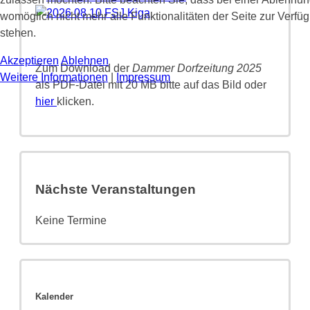
womöglich nicht mehr alle Funktionalitäten der Seite zur Verfü
stehen.
Akzeptieren
Ablehnen
Zum Download der
Dammer Dorfzeitung 2025
Weitere Informationen
|
Impressum
als PDF-Datei mit 20 MB bitte auf das Bild oder
hier
klicken.
Nächste Veranstaltungen
Keine Termine
Kalender