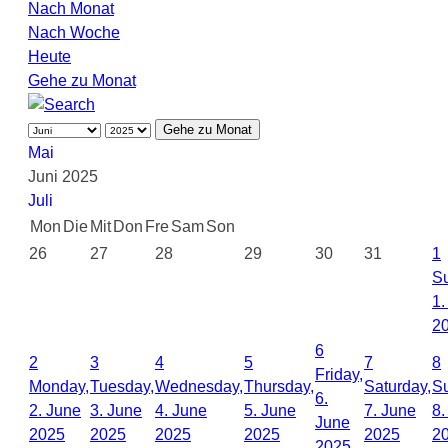
Nach Monat
Nach Woche
Heute
Gehe zu Monat
Gehe zu Monat
Mai
Juni 2025
Juli
Mon
Die
Mit
Don
Fre
Sam
Son
26
27
28
29
30
31
1
S
1.
2
6
2
3
4
5
7
8
Friday,
Monday,
Tuesday,
Wednesday,
Thursday,
Saturday,
S
6.
2. June
3. June
4. June
5. June
7. June
8.
June
2025
2025
2025
2025
2025
2
2025