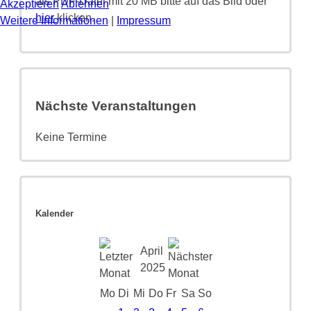
als PDF-Datei mit 20 MB bitte auf das Bild oder
Akzeptieren
Ablehnen
hier
klicken.
Weitere Informationen
|
Impressum
Nächste Veranstaltungen
Keine Termine
Kalender
April
2025
Mo
Di
Mi
Do
Fr
Sa
So