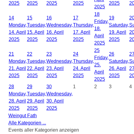
2025
2025
2025
2025
2025
2
2025
18
14
15
16
17
19
2
Friday,
Monday,
Tuesday,
Wednesday,
Thursday,
Saturday,
S
18.
14. April
15. April
16. April
17. April
19. April
20
April
2025
2025
2025
2025
2025
2
2025
25
21
22
23
24
26
2
Friday,
Monday,
Tuesday,
Wednesday,
Thursday,
Saturday,
S
25.
21. April
22. April
23. April
24. April
26. April
27
April
2025
2025
2025
2025
2025
2
2025
28
29
30
1
2
3
4
Monday,
Tuesday,
Wednesday,
28. April
29. April
30. April
2025
2025
2025
Weingut Fath
Alle Kategorien ...
Events aller Kategorien anzeigen