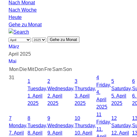
Nach Monat
Nach Woche
Heute
Gehe zu Monat
Gehe zu Monat
März
April 2025
Mai
Mon
Die
Mit
Don
Fre
Sam
Son
31
4
1
2
3
5
6
Friday,
Tuesday,
Wednesday,
Thursday,
Saturday,
S
4.
1. April
2. April
3. April
5. April
6.
April
2025
2025
2025
2025
2
2025
11
7
8
9
10
12
1
Friday,
Monday,
Tuesday,
Wednesday,
Thursday,
Saturday,
S
11.
7. April
8. April
9. April
10. April
12. April
13
April