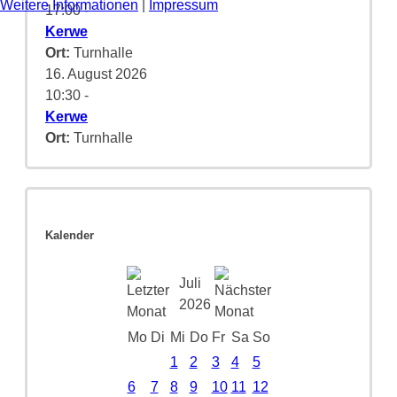
Weitere Informationen
|
Impressum
17:00
-
Kerwe
Ort:
Turnhalle
16. August 2026
10:30
-
Kerwe
Ort:
Turnhalle
Kalender
Juli
2026
Mo
Di
Mi
Do
Fr
Sa
So
1
2
3
4
5
6
7
8
9
10
11
12