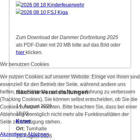
Zum Download der
Dammer Dorfzeitung 2025
als PDF-Datei mit 20 MB bitte auf das Bild oder
hier
klicken.
Wir benutzen Cookies
Wir nutzen Cookies auf unserer Website. Einige von ihnen sind
essenziell für den Betrieb der Seite, während andere uns
Nächste Veranstaltungen
helfen, diese Website und die Nutzererfahrung zu verbessern
(Tracking Cookies). Sie können selbst entscheiden, ob Sie die
14. August 2026
Cookies zulassen möchten. Bitte beachten Sie, dass bei einer
18:00
-
Ablehnung womöglich nicht mehr alle Funktionalitäten der
Kerwe
Seite zur Verfügung stehen.
Ort:
Turnhalle
Akzeptieren
Ablehnen
15. August 2026