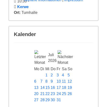
10:30
-
Kerwe
Ort:
Turnhalle
Kalender
Juli
2026
Mo
Di
Mi
Do
Fr
Sa
So
1
2
3
4
5
6
7
8
9
10
11
12
13
14
15
16
17
18
19
20
21
22
23
24
25
26
27
28
29
30
31