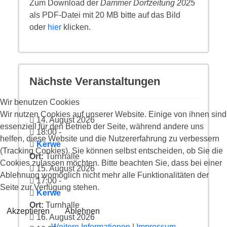
Zum Download der
Dammer Dorfzeitung 2025
als PDF-Datei mit 20 MB bitte auf das Bild
oder
hier
klicken.
Nächste Veranstaltungen
Wir benutzen Cookies
Wir nutzen Cookies auf unserer Website. Einige von ihnen sind
14. August 2026
essenziell für den Betrieb der Seite, während andere uns
18:00
-
helfen, diese Website und die Nutzererfahrung zu verbessern
Kerwe
(Tracking Cookies). Sie können selbst entscheiden, ob Sie die
Ort:
Turnhalle
Cookies zulassen möchten. Bitte beachten Sie, dass bei einer
15. August 2026
Ablehnung womöglich nicht mehr alle Funktionalitäten der
17:00
-
Seite zur Verfügung stehen.
Kerwe
Ort:
Turnhalle
Akzeptieren
Ablehnen
16. August 2026
Weitere Informationen
|
Impressum