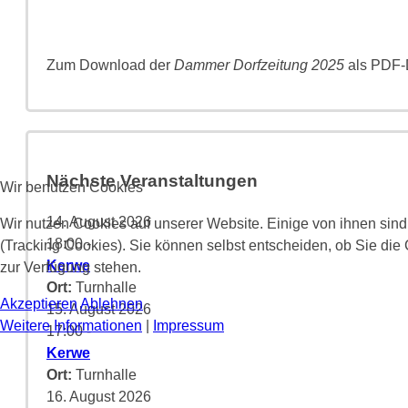
Zum Download der
Dammer Dorfzeitung 2025
als PDF-D
Nächste Veranstaltungen
Wir benutzen Cookies
14. August 2026
Wir nutzen Cookies auf unserer Website. Einige von ihnen sind
18:00
-
(Tracking Cookies). Sie können selbst entscheiden, ob Sie die
Kerwe
zur Verfügung stehen.
Ort:
Turnhalle
Akzeptieren
Ablehnen
15. August 2026
Weitere Informationen
|
Impressum
17:00
-
Kerwe
Ort:
Turnhalle
16. August 2026