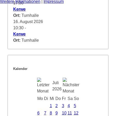
Weitere Informationen
|
Impressum
17:00
-
Kerwe
Ort:
Turnhalle
16. August 2026
10:30
-
Kerwe
Ort:
Turnhalle
Kalender
Juli
2026
Mo
Di
Mi
Do
Fr
Sa
So
1
2
3
4
5
6
7
8
9
10
11
12