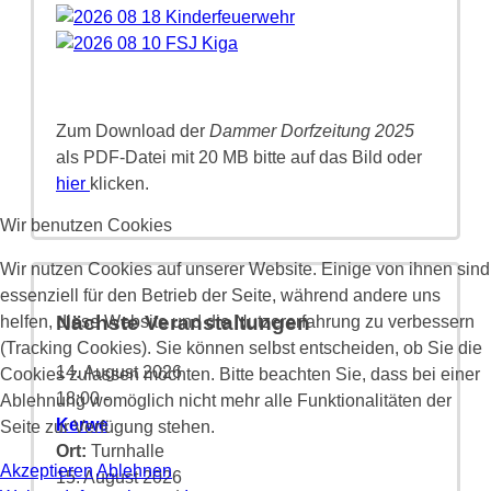
Zum Download der
Dammer Dorfzeitung 2025
als PDF-Datei mit 20 MB bitte auf das Bild oder
hier
klicken.
Wir benutzen Cookies
Wir nutzen Cookies auf unserer Website. Einige von ihnen sind
essenziell für den Betrieb der Seite, während andere uns
Nächste Veranstaltungen
helfen, diese Website und die Nutzererfahrung zu verbessern
(Tracking Cookies). Sie können selbst entscheiden, ob Sie die
14. August 2026
Cookies zulassen möchten. Bitte beachten Sie, dass bei einer
18:00
-
Ablehnung womöglich nicht mehr alle Funktionalitäten der
Kerwe
Seite zur Verfügung stehen.
Ort:
Turnhalle
Akzeptieren
Ablehnen
15. August 2026