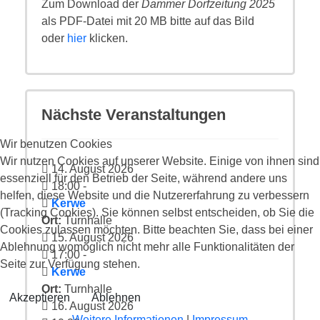
Zum Download der
Dammer Dorfzeitung 2025
als PDF-Datei mit 20 MB bitte auf das Bild
oder
hier
klicken.
Nächste Veranstaltungen
Wir benutzen Cookies
Wir nutzen Cookies auf unserer Website. Einige von ihnen sind
14. August 2026
essenziell für den Betrieb der Seite, während andere uns
18:00
-
helfen, diese Website und die Nutzererfahrung zu verbessern
Kerwe
(Tracking Cookies). Sie können selbst entscheiden, ob Sie die
Ort:
Turnhalle
Cookies zulassen möchten. Bitte beachten Sie, dass bei einer
15. August 2026
Ablehnung womöglich nicht mehr alle Funktionalitäten der
17:00
-
Seite zur Verfügung stehen.
Kerwe
Ort:
Turnhalle
Akzeptieren
Ablehnen
16. August 2026
Weitere Informationen
|
Impressum