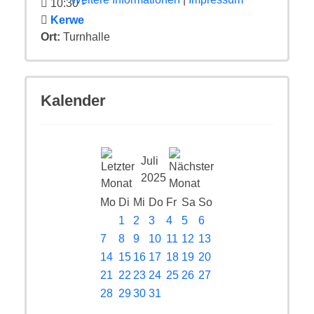
10:30
-
Kerwe
Ort:
Turnhalle
Kalender
Juli
2025
Mo
Di
Mi
Do
Fr
Sa
So
1
2
3
4
5
6
7
8
9
10
11
12
13
14
15
16
17
18
19
20
21
22
23
24
25
26
27
28
29
30
31