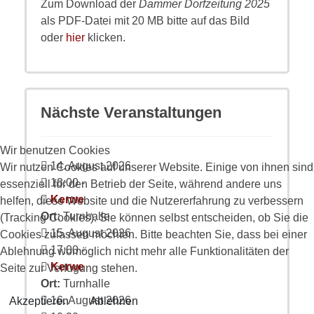
Zum Download der
Dammer Dorfzeitung 2025
als PDF-Datei mit 20 MB bitte auf das Bild
oder
hier
klicken.
Nächste Veranstaltungen
Wir benutzen Cookies
14. August 2026
Wir nutzen Cookies auf unserer Website. Einige von ihnen sind
18:00
-
essenziell für den Betrieb der Seite, während andere uns
Kerwe
helfen, diese Website und die Nutzererfahrung zu verbessern
Ort:
Turnhalle
(Tracking Cookies). Sie können selbst entscheiden, ob Sie die
15. August 2026
Cookies zulassen möchten. Bitte beachten Sie, dass bei einer
17:00
-
Ablehnung womöglich nicht mehr alle Funktionalitäten der
Kerwe
Seite zur Verfügung stehen.
Ort:
Turnhalle
16. August 2026
Akzeptieren
Ablehnen