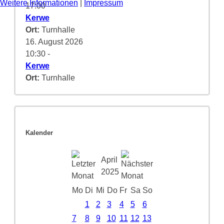
Weitere Informationen
|
Impressum
17:00
-
Kerwe
Ort:
Turnhalle
16. August 2026
10:30
-
Kerwe
Ort:
Turnhalle
Kalender
April
2025
Mo
Di
Mi
Do
Fr
Sa
So
1
2
3
4
5
6
7
8
9
10
11
12
13