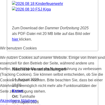
Zum Download der
Dammer Dorfzeitung 2025
als PDF-Datei mit 20 MB bitte auf das Bild oder
hier
klicken.
Wir benutzen Cookies
Wir nutzen Cookies auf unserer Website. Einige von ihnen sind
essenziell für den Betrieb der Seite, während andere uns
Nächste Veranstaltungen
helfen, diese Website und die Nutzererfahrung zu verbessern
(Tracking Cookies). Sie können selbst entscheiden, ob Sie die
14. August 2026
Cookies zulassen möchten. Bitte beachten Sie, dass bei einer
18:00
-
Ablehnung womöglich nicht mehr alle Funktionalitäten der
Kerwe
Seite zur Verfügung stehen.
Ort:
Turnhalle
Akzeptieren
Ablehnen
15. August 2026