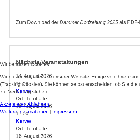
Zum Download der
Dammer Dorfzeitung 2025
als PDF-D
Nächste Veranstaltungen
Wir benutzen Cookies
14. August 2026
Wir nutzen Cookies auf unserer Website. Einige von ihnen sind
18:00
-
(Tracking Cookies). Sie können selbst entscheiden, ob Sie die
Kerwe
zur Verfügung stehen.
Ort:
Turnhalle
Akzeptieren
Ablehnen
15. August 2026
Weitere Informationen
|
Impressum
17:00
-
Kerwe
Ort:
Turnhalle
16. August 2026