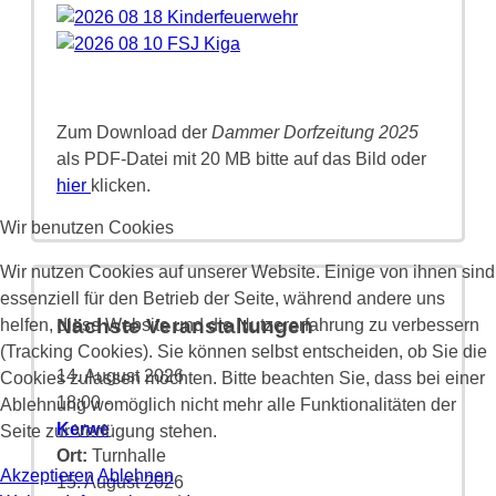
Zum Download der
Dammer Dorfzeitung 2025
als PDF-Datei mit 20 MB bitte auf das Bild oder
hier
klicken.
Wir benutzen Cookies
Wir nutzen Cookies auf unserer Website. Einige von ihnen sind
essenziell für den Betrieb der Seite, während andere uns
Nächste Veranstaltungen
helfen, diese Website und die Nutzererfahrung zu verbessern
(Tracking Cookies). Sie können selbst entscheiden, ob Sie die
14. August 2026
Cookies zulassen möchten. Bitte beachten Sie, dass bei einer
18:00
-
Ablehnung womöglich nicht mehr alle Funktionalitäten der
Kerwe
Seite zur Verfügung stehen.
Ort:
Turnhalle
Akzeptieren
Ablehnen
15. August 2026