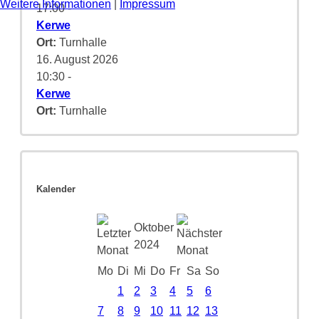
Weitere Informationen
|
Impressum
17:00
-
Kerwe
Ort:
Turnhalle
16. August 2026
10:30
-
Kerwe
Ort:
Turnhalle
Kalender
Oktober
2024
Mo
Di
Mi
Do
Fr
Sa
So
1
2
3
4
5
6
7
8
9
10
11
12
13