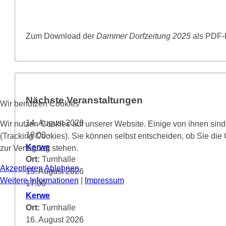
Zum Download der
Dammer Dorfzeitung 2025
als PDF-D
Nächste Veranstaltungen
Wir benutzen Cookies
14. August 2026
Wir nutzen Cookies auf unserer Website. Einige von ihnen sind
18:00
-
(Tracking Cookies). Sie können selbst entscheiden, ob Sie die
Kerwe
zur Verfügung stehen.
Ort:
Turnhalle
Akzeptieren
Ablehnen
15. August 2026
Weitere Informationen
|
Impressum
17:00
-
Kerwe
Ort:
Turnhalle
16. August 2026